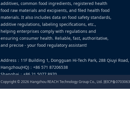
additives, common food ingredients, registered health
food raw materials and excipients, and filed health food
materials. It also includes data on food safety standards,
additive regulations, labeling specifications, etc.,
helping enterprises comply with regulations and
ensuring consumer health. Reliable, fast, authoritative,
and precise - your food regulatory assistant!
Address
：
11F Building 1, Dongguan Hi-Tech Park, 288 Qiuyi Road,
Hangzhou(HQ)
：
+86 571 87206538
Shanghai
：
+86 21 5077 8970
Email
：
food@cirs-group.com
Copyright ©
2026
Hangzhou REACH Technology Group Co., Ltd.
浙ICP备0703063