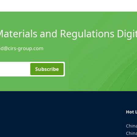
terials and Regulations Digit
od@cirs-group.com
Subscribe
Hot L
China
China