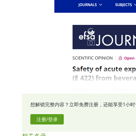
想解锁完整内容？立即免费注册，还能享受1小时
注册/登录
近期，欧盟委员会要求EFSA评估甘油（E 42
费者单次摄入甘油的暴露量可能超过急性参考剂量（AR
相关名录