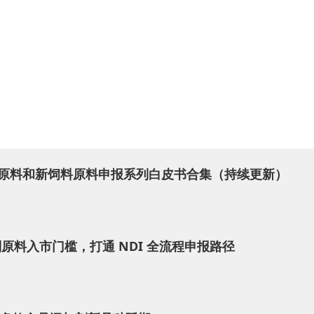
虑了冰沙饮料中甘油的报告使用水平和分析数据，以及脱醇葡萄
确定急性参考剂量（ARfD）时，应采用一个保守剂量，即超过该剂
82）的研究，专家组推导出单次摄入的甘油ARfD为125 mg/公斤
50 mL和500 mL冰沙饮料的情况下，来自冰沙饮料的单次甘
，儿童和青少年将脱醇葡萄酒作为调味饮料的替代品，其他人群
 急性暴露估计值将超过所有人群的 ARfD。
食品原料和新饲料原料申报系列白皮书合集（持续更新）
不超过ARfD的前提下，单次饮用含甘油（E 422）饮料的最
脱醇葡萄酒
原料入市门槛，打通 NDI 全流程申报路径
31 mL
60 mL