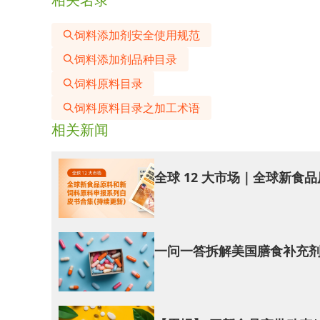
限。
本次急性暴露评估基于单次摄入量进行，综合考
饲料添加剂安全使用规范
定的最高使用水平50,000mg/L。专家组认为，在
饲料添加剂品种目录
生非预期的药理作用。基于Wald和McLaurin（19
饲料原料目录
专家组得出结论：在假设儿童和其他人群分别摄入2
饲料原料目录之加工术语
将超过所有人群的ARfD。
相关新闻
此外，专家组还认为，在拟议的最大使用水平下
葡萄酒和类葡萄酒饮料的替代品，由此产生的甘油 P95
全球 12 大市场｜全球新
按照欧盟委员会的要求，专家组还计算了不同人群在
人群
冰沙饮料
一问一答拆解美国膳食补充剂
幼儿
29 mL
儿童
57 mL