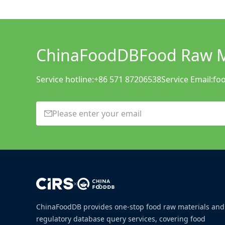
ChinaFoodDB
Food Raw Ma
Service hotline:
+86 571 87206538
Service Email:
fo
×
ChinaFoodDB provides one-stop food raw materials and
regulatory database query services, covering food