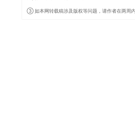
全球预包装食品合规服务
③ 如本网转载稿涉及版权等问题，请作者在两周
添加“CIRS食品合规助手”微信，备注企业名称，即可