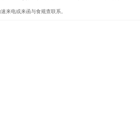
内速来电或来函与食规查联系。
咨询！