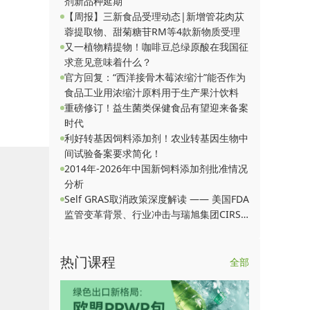
剂新品种延期
【周报】三新食品受理动态|新增管花肉苁
酒中拟设
蓉提取物、甜菊糖苷RM等4款新物质受理
量可能会产
又一植物精提物！咖啡豆总绿原酸在我国征
求意见意味着什么？
体重。
官方回复：“西洋接骨木莓浓缩汁”能否作为
食品工业用浓缩汁原料用于生产果汁饮料
油急性暴露
重磅修订！益生菌类保健食品有望迎来备案
时代
利好转基因饲料添加剂！农业转基因生物中
将其作为
间试验备案要求简化！
2014年-2026年中国新饲料添加剂批准情况
分析
大量。
Self GRAS取消政策深度解读 —— 美国FDA
监管变革背景、行业冲击与瑞旭集团CIRS
的合规服务价值
热门课程
全部