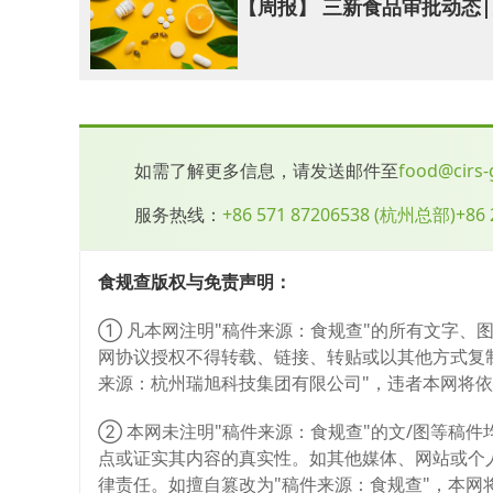
青少年
127 mL
【周报】 三新食品审批动态
成人
179 mL
老年人
181 mL
当甘油（E 422）作为食品添加剂用于饮料（
如需了解更多信息，请发送邮件至
food@cirs
过 ARfD）分别为幼儿6,200mg/L、儿童12,000mg/L、
服务热线：
+86 571 87206538
(
杭州总部
)
+86 
瑞旭认为，高消费场景或成欧盟食品添加剂审查重点
瑞旭集团会持续关注欧盟委员会的后续讨论和EFSA
为进入欧盟市场的重要基础。
食规查版权与免责声明：
我们的服务
① 凡本网注明"稿件来源：食规查"的所有文字、
网协议授权不得转载、链接、转贴或以其他方式复
瑞旭集团成立于2007年，集团员工数超450人
来源：杭州瑞旭科技集团有限公司"，违者本网将
司，可为企业出海提供一站式的全球食品申报注册和
② 本网未注明"稿件来源：食规查"的文/图等稿
食品法规跟踪服务
点或证实其内容的真实性。如其他媒体、网站或个
食品咨询服务
律责任。如擅自篡改为"稿件来源：食规查"，本