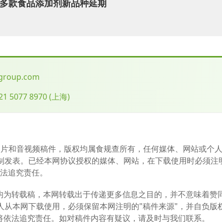
134 mL
|多款食品添加剂新品种延期
190 mL
191 mL
包括冰沙饮料和脱醇葡萄酒）时，其理论最大使用量（在此浓度下
-group.com
青少年13,400mg/L、成人19,000 mg/L及老年人19,100 mg/L
21 5077 8970
(
上海
)
。此次EFSA意见可能推动欧盟修订E 422使用条件，调整最
的正式意见更新。对于企业而言，提前开展暴露评估和产品合规优
图片和音视频稿件，版权均属食规查所有，任何媒体、网站或个
制发表。已经本网协议授权的媒体、网站，在下载使用时必须注
，总部位于杭州，在美国、英国、爱尔兰、韩国、日本等地拥有11
依法追究责任。
合规服务，能高效、稳妥地帮助企业打通市场准入。
件均为转载稿，本网转载出于传递更多信息之目的，并不意味着赞
人从本网下载使用，必须保留本网注明的"稿件来源"，并自负版
网将依法追究责任。如对稿件内容有疑议，请及时与我们联系。