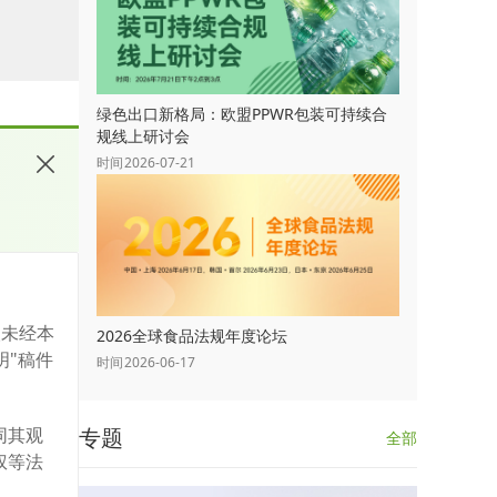
绿色出口新格局：欧盟PPWR包装可持续合
规线上研讨会
暴露量不超
时间
2026-07-21
。
大使用量，
化，将成
人未经本
2026全球食品法规年度论坛
明"稿件
时间
2026-06-17
家子公
同其观
专题
全部
权等法