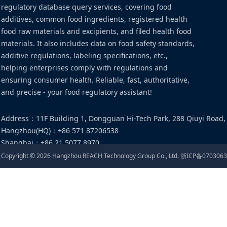
regulatory database query services, covering food
additives, common food ingredients, registered health
food raw materials and excipients, and filed health food
materials. It also includes data on food safety standards,
additive regulations, labeling specifications, etc.,
helping enterprises comply with regulations and
ensuring consumer health. Reliable, fast, authoritative,
and precise - your food regulatory assistant!
Address
：
11F Building 1, Dongguan Hi-Tech Park, 288 Qiuyi Road,
Hangzhou(HQ)
：
+86 571 87206538
Shanghai
：
+86 21 5077 8970
Email
：
food@cirs-group.com
Copyright ©
2026
Hangzhou REACH Technology Group Co., Ltd.
浙ICP备0703063