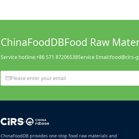
ChinaFoodDB
Food Raw Materi
Service hotline:
+86 571 87206538
Service Email:
food@cirs-
×
ChinaFoodDB provides one-stop food raw materials and