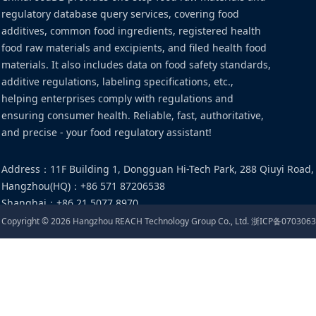
regulatory database query services, covering food
additives, common food ingredients, registered health
food raw materials and excipients, and filed health food
materials. It also includes data on food safety standards,
additive regulations, labeling specifications, etc.,
helping enterprises comply with regulations and
ensuring consumer health. Reliable, fast, authoritative,
and precise - your food regulatory assistant!
Address
：
11F Building 1, Dongguan Hi-Tech Park, 288 Qiuyi Road,
Hangzhou(HQ)
：
+86 571 87206538
Shanghai
：
+86 21 5077 8970
Email
：
food@cirs-group.com
Copyright ©
2026
Hangzhou REACH Technology Group Co., Ltd.
浙ICP备0703063