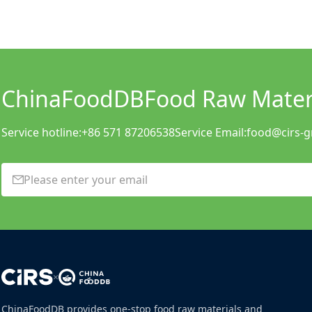
ChinaFoodDB
Food Raw Materi
Service hotline:
+86 571 87206538
Service Email:
food@cirs-
×
ChinaFoodDB provides one-stop food raw materials and