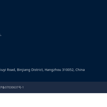
,
在售
“
无有效期和无产品技术要
求
”
保健食品集中换证工作实施方
iuyi Road, Binjiang District, Hangzhou 310052, China
CP备07030637号-1