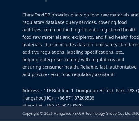
×
联系我们
ChinaFoodDB provides one-stop food raw materials and
电话：
0571 87206538
regulatory database query services, covering food
additives, common food ingredients, registered health
邮箱：
food@cirs-group.com
food raw materials and excipients, and filed health food
materials. It also includes data on food safety standards
additive regulations, labeling specifications, etc.,
helping enterprises comply with regulations and
官方公告
ensuring consumer health. Reliable, fast, authoritative,
内蒙古自治区市场监督管理局关于印发《内蒙古在产
and precise - your food regulatory assistant!
的通知
Address
：
11F Building 1, Dongguan Hi-Tech Park, 288 Q
Hangzhou(HQ)
：
+86 571 87206538
Shanghai
：
+86 21 5077 8970
Email
：
food@cirs-group.com
Copyright ©
2026
Hangzhou REACH Technology Group Co., Ltd.
浙I