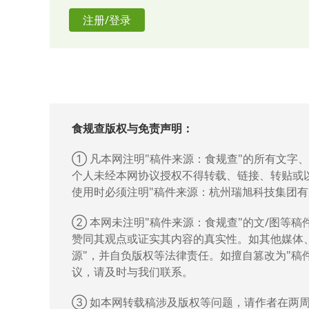
2.
《食品生产许可证》及明细表
注册/登录
3.
《审查要点》附件
1
（含附
1
申请材料
艺》、附
3
《实际生产执行的产
上述材料需提供
纸质版
和
应为纸质版材料盖章扫描件。
食规查版权与免责声明：
（
1
）产品生产企业属地（盟）
核查内容
（
2
）自治区市场监督管理审评
① 凡本网注明"稿件来源：食规查"的所有文字
品配方、生产工艺和产品技术
个人未经本网协议授权不得转载、链接、转贴或
使用时必须注明"稿件来源：杭州瑞旭科技集团有
（
1
）产品生产企业属地（盟）
核查意见书；
② 本网未注明"稿件来源：食规查"的文/图等
核查时限
赞同其观点或证实其内容的真实性。如其他媒体
（
2
）检查组完成实地核查后，
源"，并自负版权等法律责任。如擅自篡改为"稿
治区市场监管局。
议，请及时与我们联系。
联系人：冀莎莎
③ 如本网转载稿涉及版权等问题，请作者在两
联系电话：
0471—4934951