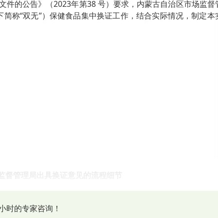
文件的公告》（
2023
年第
38
号）要求，内蒙古自治区市场监督
下简称
“
双无
”
）保健食品集中换证工作，结合实际情况，制定本
场监督管理局出具换证意见的流程细节
具体内容
小时的专家咨询！
其相关变更或转让等证明文件复印件；