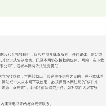
；
《实际生产执行的产品配方表》、附
2
《实际生产执行的生产工
品技术要求》），一式三份。
电子版
，纸质版材料应逐页加盖公章或加盖骑缝章，电子版材料
市市场监管局核实换证产品近
5
年监管情况；
查验中心组织
3
人以上检查组对产品进行实地核查，重点核查产
、图片和音视频稿件，版权均属食规查所有，任何媒体、网站或
要求实际执行情况。
以其他方式复制发表。已经本网协议授权的媒体、网站，在下载
限公司"，违者本网将依法追究责任。
市市场监管局完成监管情况核实后，
5
个工作日内
出具日常监管
稿件均为转载稿，本网转载出于传递更多信息之目的，并不意味着
、网站或个人从本网下载使用，必须保留本网注明的"稿件来
符合要求的，
5
个工作日内
出具现场核查意见书等资料，报送自
件来源：食规查"，本网将依法追究责任。如对稿件内容有疑
周内速来电或来函与食规查联系。