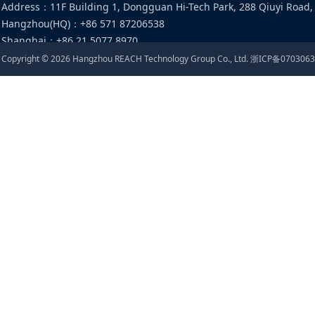
Address
：
11F Building 1, Dongguan Hi-Tech Park, 288 Qiuyi Road,
Hangzhou(HQ)
：
+86 571 87206538
Shanghai
：
+86 21 5077 8970
Email
：
food@cirs-group.com
Copyright ©
2026
Hangzhou REACH Technology Group Co., Ltd.
浙ICP备0703063