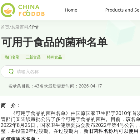
Home
Products and Se
首页
/
名录百科
/
详情
可用于食品的菌种名单
热门名录
三新食品
特殊食品
名录条目数
：
43
名录最后更新时间
：
2026-04-17
简
介：
《可用于食品的菌种名单》由国原国家卫生部于
2010
年首
管部门又陆续审批公告了多个可用于食品的菌种。目前，该名
2022
年
8
月25日，国家卫生健康委员会发布2022年第4号公
整，并设置
2
年过渡期。在
过渡期内，新旧菌种名称均可以使用
如何使用本名单：