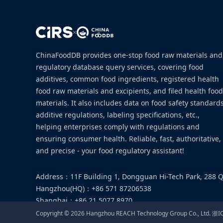
×
ChinaFoodDB provides one-stop food raw materials and
regulatory database query services, covering food
additives, common food ingredients, registered health
food raw materials and excipients, and filed health food
materials. It also includes data on food safety standards
additive regulations, labeling specifications, etc.,
helping enterprises comply with regulations and
ensuring consumer health. Reliable, fast, authoritative,
and precise - your food regulatory assistant!
Address
：
11F Building 1, Dongguan Hi-Tech Park, 288 Q
Hangzhou(HQ)
：
+86 571 87206538
Shanghai
：
+86 21 5077 8970
Email
：
food@cirs-group.com
Copyright ©
2026
Hangzhou REACH Technology Group Co., Ltd.
浙I