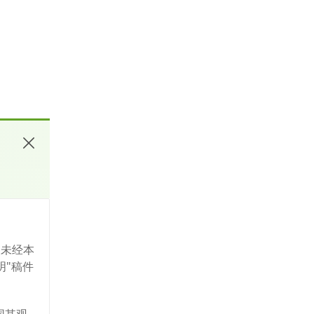
人未经本
明"稿件