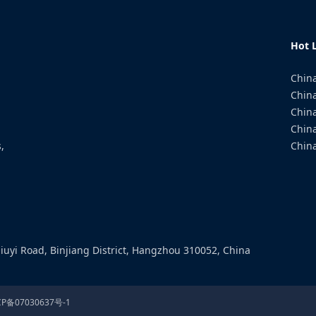
Hot L
China
China
Chin
Chin
,
China
iuyi Road, Binjiang District, Hangzhou 310052, China
CP备07030637号-1