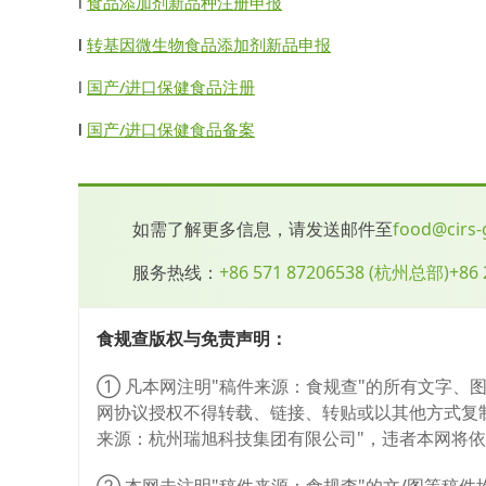
l
食品添加剂新品种注册
申报
l
转基因微生物食品添加剂新品申报
l
国产/
进口保健食品
注册
l
国产/
进口保健食品备案
如需了解更多信息，请发送邮件至
food@cirs
服务热线：
+86 571 87206538
(
杭州总部
)
+86 
食规查版权与免责声明：
① 凡本网注明"稿件来源：食规查"的所有文字、
网协议授权不得转载、链接、转贴或以其他方式复
来源：杭州瑞旭科技集团有限公司"，违者本网将