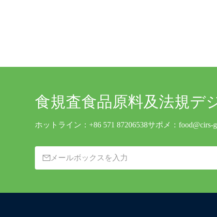
食規査
食品原料及法規デ
ホットライン：
+86 571 87206538
サポメ：
food@cirs-